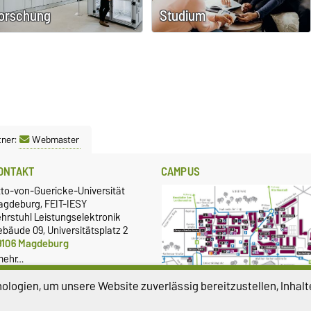
Studium
orschung
tner:
Webmaster
ONTAKT
CAMPUS
tto-von-Guericke-Universität
agdeburg, FEIT-IESY
hrstuhl Leistungselektronik
bäude 09, Universitätsplatz 2
9106 Magdeburg
mehr…
logien, um unsere Website zuverlässig bereitzustellen, Inhalt